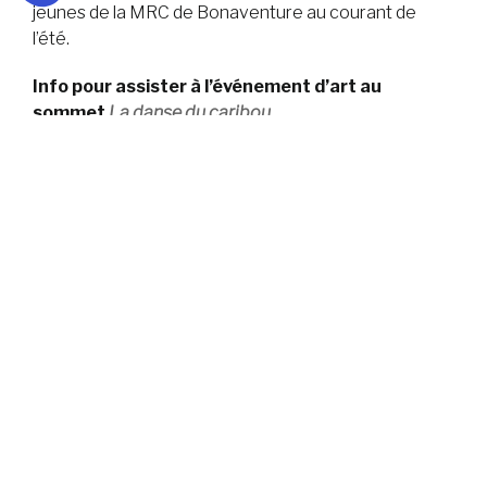
jeunes de la MRC de Bonaventure au courant de
l’été.
Info pour assister à l’événement d’art au
sommet
La danse du caribou
Date et lieu : 16 juin 2022, 10 h 30,
mont Ernest-Laforce
, parc national de la Gaspésie
HORAIRE
10 h 30 – Point de rencontre au début du sentier du
mont Ernest-Laforce, visite de l’exposition au pied du
sentier (environ 15 minutes) et ascension du mont sur
un sentier de 2,3 km de niveau intermédiaire (environ