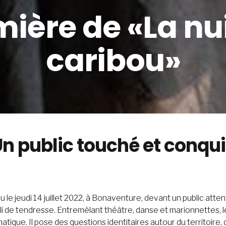
ière de «La nu
caribou»
n public touché et conqu
eu le jeudi 14 juillet 2022, à Bonaventure, devant un public atte
mpli de tendresse. Entremêlant théâtre, danse et marionnettes, 
matique. Il pose des questions identitaires autour du territoire