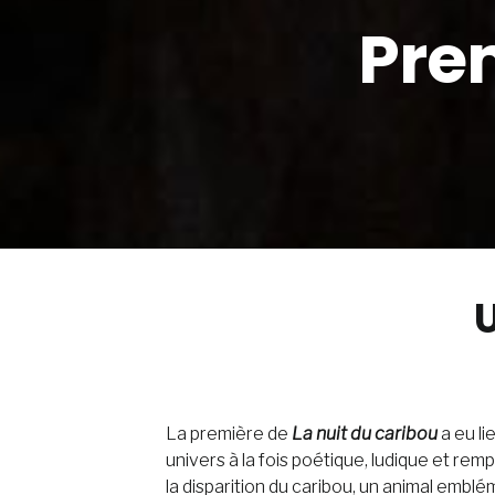
Prem
U
La première de
La nuit du caribou
a eu li
univers à la fois poétique, ludique et re
la disparition du caribou, un animal emblé