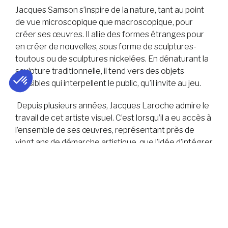
Jacques Samson s’inspire de la nature, tant au point
de vue microscopique que macroscopique, pour
créer ses œuvres. Il allie des formes étranges pour
en créer de nouvelles, sous forme de sculptures-
toutous ou de sculptures nickelées. En dénaturant la
sculpture traditionnelle, il tend vers des objets
sensibles qui interpellent le public, qu’il invite au jeu.
Depuis plusieurs années, Jacques Laroche admire le
travail de cet artiste visuel. C’est lorsqu’il a eu accès à
l’ensemble de ses œuvres, représentant près de
vingt ans de démarche artistique, que l’idée d’intégrer
ses sculptures à une pièce de théâtre a germé dans
sa tête. « Pour moi, les œuvres de Samson sont un
mélange de rigueur cartésienne et d’improvisation
ludique. C’est la nature dans sa polymorphie la plus
fantaisiste : à la fois schématique, anarchique,
atomique, végétale et animale », explique Jacques
Laroche.