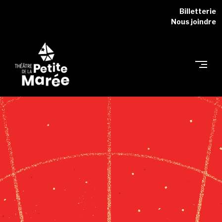
Skip
Billetterie
to
Nous joindre
content
THÉÂTRE
DE
LA
PETITE
MARÉE