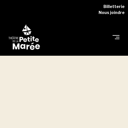
Skip
Billetterie
to
Nous joindre
content
THÉÂTRE
DE
LA
PETITE
MARÉE