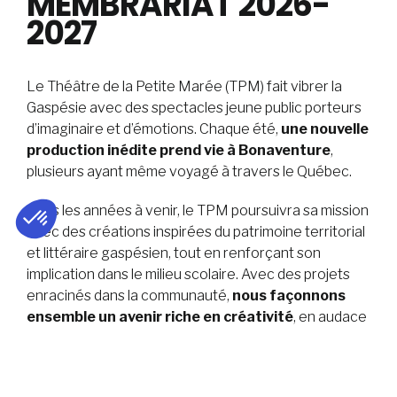
MEMBRARIAT 2026-
2027
Le Théâtre de la Petite Marée (TPM) fait vibrer la
Gaspésie avec des spectacles jeune public porteurs
d’imaginaire et d’émotions. Chaque été,
une nouvelle
production inédite prend vie à Bonaventure
,
plusieurs ayant même voyagé à travers le Québec.
Dans les années à venir, le TPM poursuivra sa mission
avec des créations inspirées du patrimoine territorial
et littéraire gaspésien, tout en renforçant son
implication dans le milieu scolaire. Avec des projets
enracinés dans la communauté,
nous façonnons
ensemble un avenir riche en créativité
, en audace
et en vitalité.
Depuis trois décennies,
plus de
30 productions