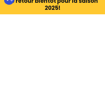
De retour bientôt pour la saison
2025!
Salle de spectacle
105, avenue de Grand-Pré