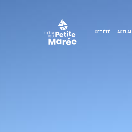
Skip
to
content
THÉÂTRE
DE
CET ÉTÉ
ACTUAL
LA
PETITE
MARÉE