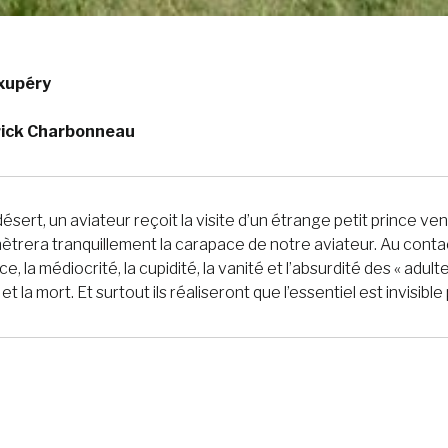
Exupéry
rick Charbonneau
sert, un aviateur reçoit la visite d’un étrange petit prince ve
nètrera tranquillement la carapace de notre aviateur. Au contacte
ce, la médiocrité, la cupidité, la vanité et l’absurdité des « adult
 et la mort. Et surtout ils réaliseront que l’essentiel est invisible