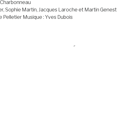
k Charbonneau
r, Sophie Martin, Jacques Laroche et Martin Genest
 Pelletier Musique : Yves Dubois
ANNÉE
2000
Salle de spectacle
105, avenue de Grand-Pré