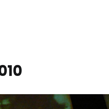
ITÉS
CAMP DE JOUR EN THÉÂTRE
LE BLOGUE DE «RUMEURS COM
010